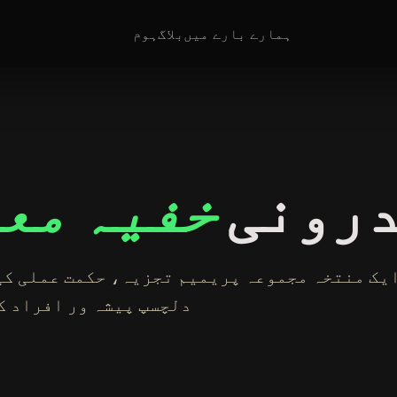
ہمارے بارے میں
بلاگ
ہوم
رونی
خفیہ مع
یک منتخہ مجموعہ پریمیم تجزیہ، حکمت عملی کی
دلچسپ پیشہ ور افراد ک