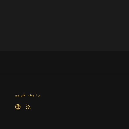
رابطہ کریں