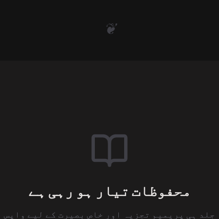
❦
محفوظات تیار ہو رہی ہے
جلد ہی پریمیم تجزیہ اور خاص بصیرت کے لیے واپس