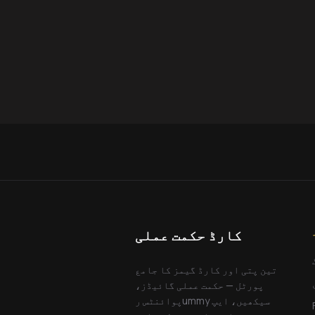
کارڈ حکمت عملی
تین پتی اور کارڈ گیمز کا جامع
پورٹل — حکمت عملی گائیڈز،
پوائنٹس رummy سیکھیں، ایپ