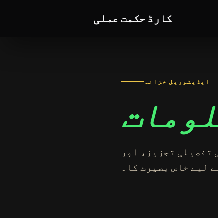
مواد پر جائیں
کارڈ حکمت عملی
ایڈیٹوریل خزانہ
لومات
 تفصیلی تجزیز، اور
ے لیے خاص بصیرت کا۔