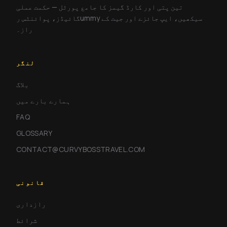
تین پتی اور کارڈ گیمز کا جامع پورٹل — حکمت عملی
گائیڈز، پوائنٹس رummy سیکھیں، ایپ جائزے اور جیت کے
راز۔
لنگر
بلاگ
ہمارے بارے میں
FAQ
GLOSSARY
CONTACT@CURVYBOSSTRAVEL.COM
قانونی
رازداری
شرائط