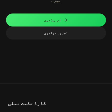
ہیں۔
اب پڑھیں
تجزیہ دیکھیں
کارڈ حکمت عملی