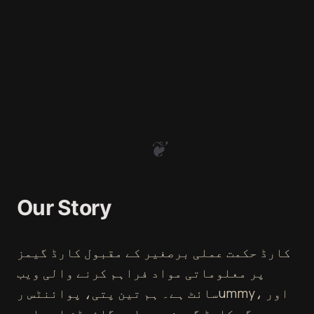
❦
Our Story
کارڈ حکمت عملی برصغیر کے مقبول کارڈ گیمز
پر معلوماتی مواد فراہم کرنے والی ویب
سائٹ ہے۔ ہم تین پتی، پوائنٹس رummy، اور
دیگر کارڈ گیمز پر جامع گائیڈز اور ایپ