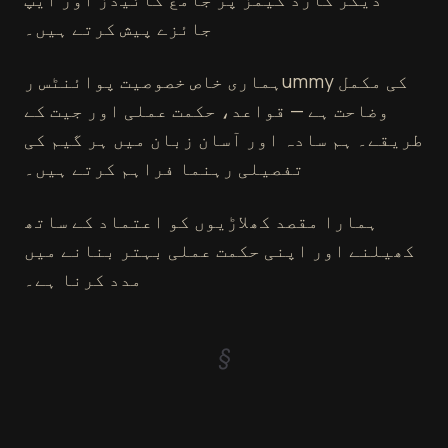
جائزے پیش کرتے ہیں۔
ہماری خاص خصوصیت پوائنٹس رummy کی مکمل
وضاحت ہے — قواعد، حکمت عملی اور جیت کے
طریقے۔ ہم سادہ اور آسان زبان میں ہر گیم کی
تفصیلی رہنما فراہم کرتے ہیں۔
ہمارا مقصد کھلاڑیوں کو اعتماد کے ساتھ
کھیلنے اور اپنی حکمت عملی بہتر بنانے میں
مدد کرنا ہے۔
§