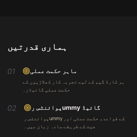
ہماری قدرتیں
01
ماہر حکمت عملی
ہر کارڈ گیم کے لیے تجربہ کار کھلاڑیوں کے
حکمت عملی گائیڈز۔
02
پوائنٹس رummy گائیڈ
پوائنٹس رummy کے قواعد، حکمت عملی اور
جیت کے طریقے سادہ زبان میں۔