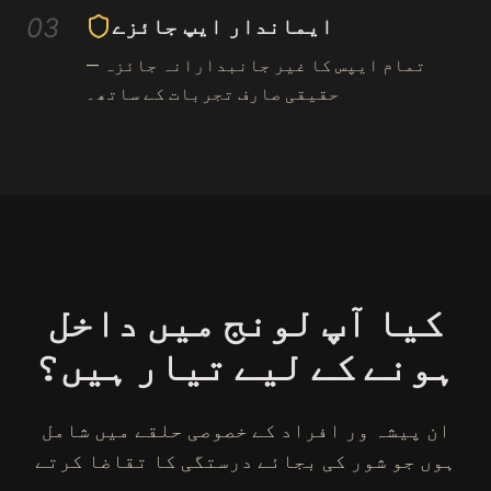
03
ایماندار ایپ جائزے
تمام ایپس کا غیر جانبدارانہ جائزہ —
حقیقی صارف تجربات کے ساتھ۔
کیا آپ لونج میں داخل
ہونے کے لیے تیار ہیں؟
ان پیشہ ور افراد کے خصوصی حلقے میں شامل
ہوں جو شور کی بجائے درستگی کا تقاضا کرتے