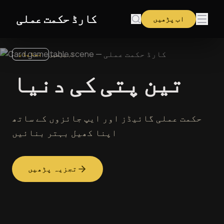
مواد پر جائیں
کارڈ حکمت عملی
اب پڑھیں
اب پڑھیں
نمایاں
تین پتی کی دنیا
حکمت عملی گائیڈز اور ایپ جائزوں کے ساتھ
اپنا کھیل بہتر بنائیں
تجزیہ پڑھیں