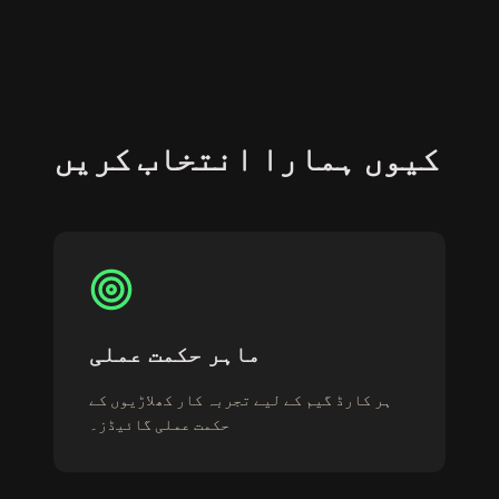
کیوں ہمارا انتخاب کریں
ماہر حکمت عملی
ہر کارڈ گیم کے لیے تجربہ کار کھلاڑیوں کے
حکمت عملی گائیڈز۔