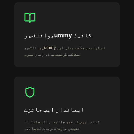
پوائنٹس رummy گائیڈ
پوائنٹس رummy کے قواعد، حکمت عملی اور
جیت کے طریقے سادہ زبان میں۔
ایماندار ایپ جائزے
تمام ایپس کا غیر جانبدارانہ جائزہ —
حقیقی صارف تجربات کے ساتھ۔