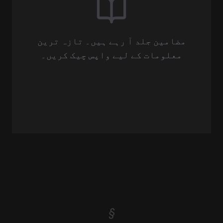
مضامین جلد آ رہے ہیں۔ تازہ ترین
معلومات کے لیے واپس چیک کریں۔
§